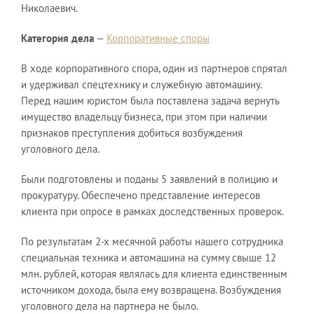
Николаевич.
Нико
Категория дела
—
Корпоративные споры
Кате
ятал
В ходе корпоративного спора, один из партнеров спрятал
В хо
и удерживал спецтехнику и служебную автомашину.
и уд
ть
Перед нашим юристом была поставлена задача вернуть
Пере
имущество владельцу бизнеса, при этом при наличии
имущ
признаков преступления добиться возбуждения
приз
уголовного дела.
угол
 и
Были подготовлены и поданы 5 заявлений в полицию и
Были
прокуратуру. Обеспечено представление интересов
прок
ок.
клиента при опросе в рамках доследственных проверок.
клие
ика
По результатам 2-х месячной работы нашего сотрудника
По р
2
специальная техника и автомашина на сумму свыше 12
спец
нным
млн. рублей, которая являлась для клиента единственным
млн.
ия
источником дохода, была ему возвращена. Возбуждения
исто
уголовного дела на партнера не было.
угол