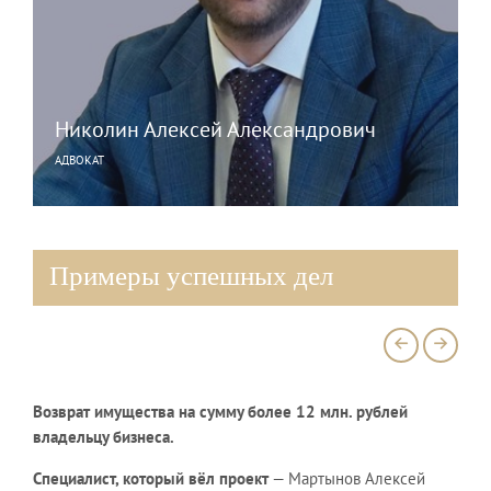
Николин Алексей Александрович
АДВОКАТ
Специализация:
Трудовое право, Гражданское право,
Арбитраж
Примеры успешных дел
Тел.:
+ 7 (921) 395-96-33
Подробнее
Возврат имущества на сумму более 12 млн. рублей
Возв
владельцу бизнеса.
влад
Специалист, который вёл проект
— Мартынов Алексей
Спец