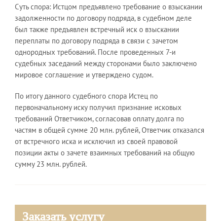
Суть спора: Истцом предъявлено требование о взыскании
задолженности по договору подряда, в судебном деле
нта
В ра
был также предъявлен встречный иск о взыскании
ый
по 
переплаты по договору подряда в связи с зачетом
 при
выез
однородных требований. После проведенных 7-и
пров
судебных заседаний между сторонами было заключено
осущ
мировое соглашение и утверждено судом.
инте
 ст.
адми
По итогу данного судебного спора Истец по
18.1
первоначальному иску получил признание исковых
адво
требований Ответчиком, согласовав оплату долга по
юрид
частям в общей сумме 20 млн. рублей, Ответчик отказался
от встречного иска и исключил из своей правовой
позиции акты о зачете взаимных требований на общую
сумму 23 млн. рублей.
Заказать услугу