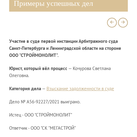
Примеры успешных дел
е
Участие в суде первой инстанции Арбитражного суда
Ком
Санкт-Петербурга и Ленинградской области на стороне
труд
ООО "СТРОЙМОНОЛИТ".
Спец
Юрист, который вёл процесс
— Кочурова Светлана
Кушв
Олеговна.
Нико
са
Категория дела
—
Взыскание задолженности в суде
Кате
Дело № А56-92227/2021 выиграно.
Дел
Истец - ООО "СТРОЙМОНОЛИТ"
Дела
1616
Ответчик - ООО "СК "МЕГАСТРОЙ"
г.
1620
Санк