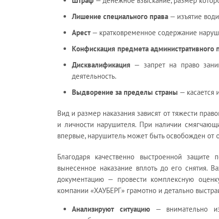
Штраф
— денежное взыскание, размер которо
Лишение специального права
— изъятие водит
Арест
— кратковременное содержание наруши
Конфискация предмета административного 
Дисквалификация
— запрет на право заним
деятельность.
Выдворение за пределы страны
— касается 
Вид и размер наказания зависят от тяжести прав
и личности нарушителя. При наличии смягчающи
впервые, нарушитель может быть освобожден от о
Благодаря качественно выстроенной защите 
вынесенное наказание вплоть до его снятия. В
документацию — провести комплексную оценк
компании «ХАУБЕРГ» грамотно и детально выстра
Анализируют ситуацию
— внимательно из