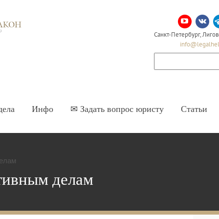
Адвокатское бюро Честь и Закон
Санкт-Петербург, Лигов
info@legalhel
дела
Инфо
✉ Задать вопрос юристу
Статьи
делам
тивным делам