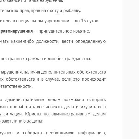
го зависит от вида нарушения.
ельских прав, прав на охоту и рыбалку.
теля в специальном учреждении — до 15 суток.
правонарушения
— принудительное изъятие.
ать какие-либо должности, вести определенную
иностранных граждан и лиц без гражданства.
онарушения, наличия дополнительных обстоятельств
х обстоятельств и в случае, если это происходит
тветственности.
по административным делам возможно оспорить
ажно проработать все аспекты дела и изучить всю
у ситуации. Юристы по административным делам
ивают линию защиты:
учают и собирают необходимую информацию,