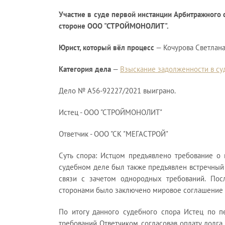
нградской области
Участие в суде первой инстанции Арбитражного 
стороне ООО "СТРОЙМОНОЛИТ".
Юрист, который вёл процесс
— Кочурова Светлана
Категория дела
—
Взыскание задолженности в су
Дело № А56-92227/2021 выиграно.
Истец - ООО "СТРОЙМОНОЛИТ"
Ответчик - ООО "СК "МЕГАСТРОЙ"
врате уплаченных
Суть спора: Истцом предъявлено требование о 
представленным на
судебном деле был также предъявлен встречный 
ые характеристики
связи с зачетом однородных требований. По
ложнялся тем, что
сторонами было заключено мировое соглашение 
ах поставленного
По итогу данного судебного спора Истец по п
требований Ответчиком, согласовав оплату долга