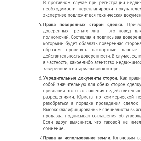
В противном случае при регистрации недви
необходимости перепланировки покупателе
экспертизе подлежит вся техническая докумен
Права поверенных сторон сделки.
Причас
доверенных третьих лиц – это повод дл
полномочий. Составляя и подписывая доверенн
которыми будет обладать поверенная сторон
образом проверять паспортные данные
действительность доверенности. В случае, ес
в частности, какое-либо агентство недвижим
заверенной в нотариальной конторе.
Учредительные документы сторон.
Как прави
собой значительную для обеих сторон сделку.
признания этого соглашения недействительн
разрешениями. Юристы по коммерческой не
разобраться в порядке проведения сделок
Высококвалифицированные специалисты выяснят
продавца, подписывал соглашения об утверж
Если вдруг выяснится, что таковой не имел
сомнение.
Права на использование земли.
Ключевым во