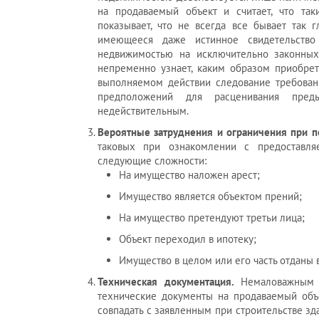
на продаваемый объект и считает, что так
показывает, что не всегда все бывает так 
имеющееся даже истинное свидетельство 
недвижимостью на исключительно законных
непременно узнает, каким образом приобре
выполняемом действии следование требовани
предположений для расценивания преды
недействительным.
Вероятные затруднения и ограничения при 
таковых при ознакомлении с предоставл
следующие сложности:
На имущество наложен арест;
Имущество является объектом прений;
На имущество претендуют третьи лица;
Объект переходил в ипотеку;
Имущество в целом или его часть отданы 
Техническая документация.
Немаловажным ф
технические документы на продаваемый объек
совпадать с заявленным при строительстве зд