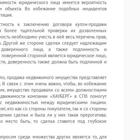
жимости юридического лица имеется вероятность
м объекта. Во избежание подобных инцидентов
тация.
тность к заключению договора купли-продажи
я более тщательной проверки их дозволенных
ость необходимо учесть в ней весь перечень прав,
а. Другой же стороне сделки следует надлежащим
 доверенного лица, а также подлинность и
ли поверенной стороной является юридическое лицо,
ости, доверенность также должна быть подлинной и
ло, продажа недвижимого имущества представляет
 В связи с этим очень важно, чтобы, во избежание
ым, имущество продавали со всеми должностными
движимости компании «ХАУБЕРГ» в СПб помогут
 с недвижимостью между юридическими лицами.
, кто как со стороны покупателя, так и со стороны
дении сделки и была ли у них такая прерогатива.
о место быть, то сделка ставится под глубокое
просом среди множества других является то, для