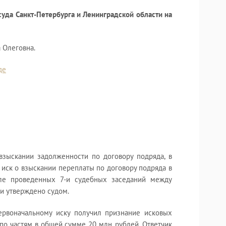
суда Санкт-Петербурга и Ленинградской области на
Участие в суде
на стороне ОО
 Олеговна.
Юрист, который
де
Категория дела
Дело № А56-101
Истец - ООО "Э
Ответчик - ОО
взыскании задолженности по договору подряда, в
Суть спора: Ис
иск о взыскании переплаты по договору подряда в
денежных средс
сле проведенных 7-и судебных заседаний между
сайте Ответчик
и утверждено судом.
товара, с кото
Ответчик в инф
ервоначальному иску получил признание исковых
товара.
 по частям в общей сумме 20 млн. рублей, Ответчик