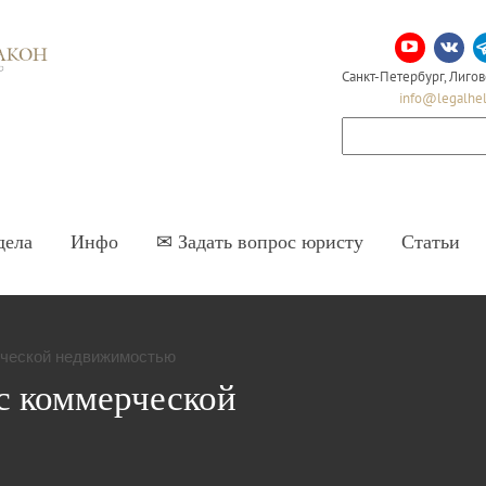
Адвокатское бюро Честь и Закон
Санкт-Петербург, Лигов
info@legalhel
дела
Инфо
✉ Задать вопрос юристу
Статьи
рческой недвижимостью
с коммерческой