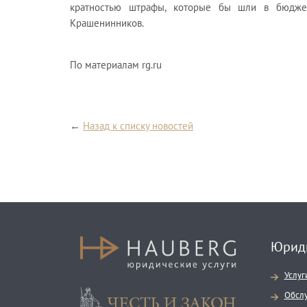
кратностью штрафы, которые бы шли в бюджет
Крашенинников.
По материалам rg.ru
←
Назад к списку новостей
Юриди
Услуг
Честь и закон
Обслу