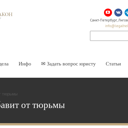
Адвокатское бюро Честь и Закон
Санкт-Петербург, Лигов
info@legalhel
дела
Инфо
✉ Задать вопрос юристу
Статьи
т тюрьмы
авит от тюрьмы