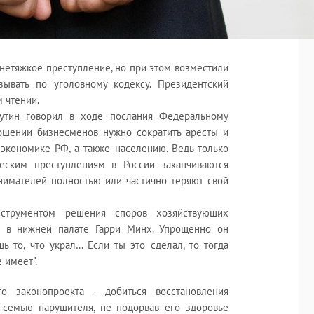
етяжкое преступление, но при этом возместили
зывать по уголовному кодексу. Президентский
м чтении.
утин говорил в ходе послания Федеральному
ношении бизнесменов нужно сократить аресты и
 экономике РФ, а также населению. Ведь только
ским преступлениям в России заканчиваются
имателей полностью или частично теряют свой
нструментом решения споров хозяйствующих
РФ в нижней палате Гарри Минх. Упрощенно он
ь то, что украл… Если ты это сделал, то тогда
 имеет".
о законопроекта - добиться восстановления
 семью нарушителя, не подорвав его здоровье