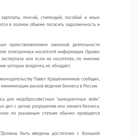
 зарплаты, пенсий, стипендий, пособий и иных
бится в полном объеме погасить задолженность и
ным приостановлением законной деятельности
ятие электронных носителей информации. Однако
я экспертиза или если на носителях, по мнению
ние которых владелец не обладает.
законодательству Павел Крашенинников сообщил,
 минимизации рисков ведения бизнеса в России.
ись для недобросовестных "конкурентных войн"
х дел с целью разрушения или захвата бизнеса,
менно по указанным статьям обычно проводятся
 "Должны быть введены достаточно с большой