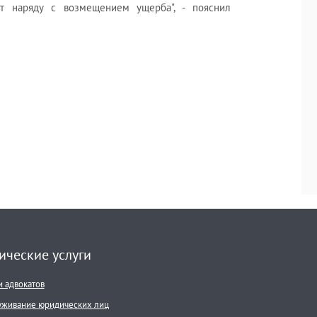
 наряду с возмещением ущерба", - пояснил
ческие услуги
и адвокатов
живание юридических лиц