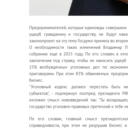
Предпринимателей, которые единожды совершили н
ущерб гражданину и государству, не будут нака
законопроект на эту тему Госдума приняла во второ
О необходимости таких изменений Владимир П
собранию еще в 2015 году. По его словам, в от
заключения под стражу, чтобы не наносить ущерб
15% возбужденных уголовных дел по экономиче
приговорами. При этом 83% обвиняемых предприн
бизнес.
"Уголовный кодекс должен перестать быть и
субъектов", - подчеркнул полпред президента 
изложил смысл нововведений так: "Ты возвращаеш
государство уголовно-правовых претензий к тебе не
По его словам, главный смысл президентског
справедливости, при этом не разрушив бизнес и