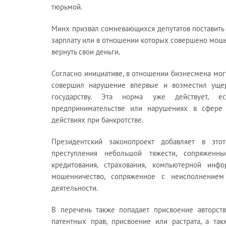
тюрьмой.
Минх призвал сомневающихся депутатов поставить 
зарплату или в отношении которых совершено моше
вернуть свои деньги.
Согласно инициативе, в отношении бизнесмена мог
совершил нарушение впервые и возместил ущер
государству. Эта норма уже действует, е
предпринимательстве или нарушениях в сфере 
действиях при банкротстве.
Президентский законопроект добавляет в это
преступления небольшой тяжести, сопряжен
кредитования, страхования, компьютерной инф
мошенничество, сопряженное с неисполнением
деятельности.
В перечень также попадает присвоение авторств
патентных прав, присвоение или растрата, а т