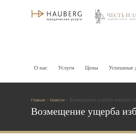
О нас
Услуги
Цены
Успешные 
>
>
Возмещение ущерба избавит о
Главная
Новости
Возмещение ущерба изб