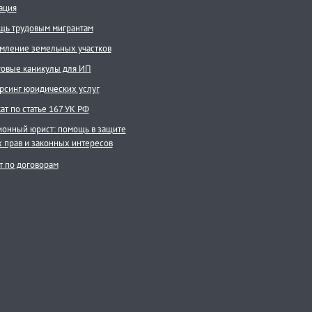
ация
ь трудовым мигрантам
ление земельных участков
овые каникулы для ИП
рсинг юридических услуг
ат по статье 167 УК РФ
онный юрист: помощь в защите
 прав и законных интересов
 по договорам