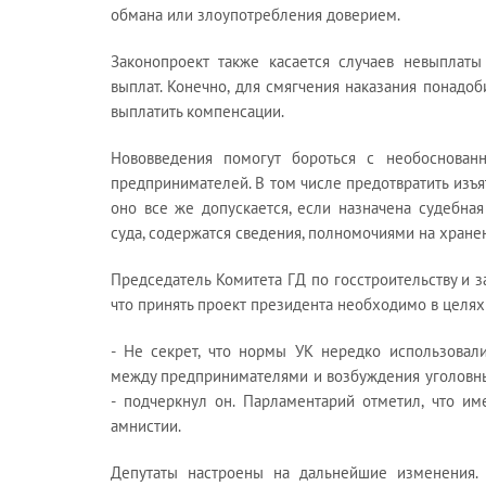
обмана или злоупотребления доверием.
Законопроект также касается случаев невыплаты
выплат. Конечно, для смягчения наказания понадо
выплатить компенсации.
Нововведения помогут бороться с необоснован
предпринимателей. В том числе предотвратить изъ
оно все же допускается, если назначена судебна
суда, содержатся сведения, полномочиями на хране
Председатель Комитета ГД по госстроительству и 
что принять проект президента необходимо в целях
- Не секрет, что нормы УК нередко использовал
между предпринимателями и возбуждения уголовны
- подчеркнул он. Парламентарий отметил, что и
амнистии.
Депутаты настроены на дальнейшие изменения.