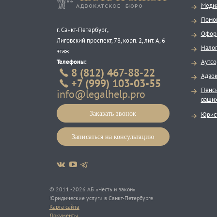
Меди
Помощ
,
г. Санкт-Петербург
Оформ
Лиговский проспект, 78, корп. 2, лит. А, 6
Налог
этаж
Аутсо
Телефоны:
8 (812) 467-88-22
Адвок
+7 (999) 103-03-55
Пенси
info@legalhelp.pro
ваших
Заказать звонок
Юрист
Записаться на консультацию
©
2011
-2026 АБ «Честь и закон»
Юридические услуги в Санкт-Петербурге
Карта сайта
Документы