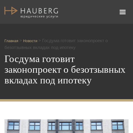
Адвокатское бюро Честь и Закон
>
>
Госдума готовит законопроект о
Главная
Новости
безотзывных вкладах под ипотеку
Госдума готовит
законопроект о безотзывных
вкладах под ипотеку